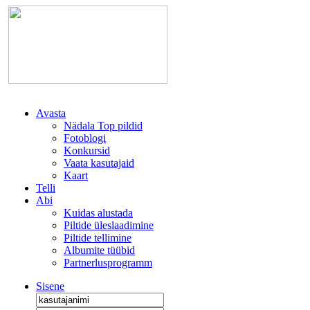
Avasta
Nädala Top pildid
Fotoblogi
Konkursid
Vaata kasutajaid
Kaart
Telli
Abi
Kuidas alustada
Piltide üleslaadimine
Piltide tellimine
Albumite tüübid
Partnerlusprogramm
Sisene