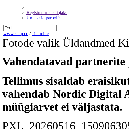
Registreeru kasutajaks
Unustasid parooli?
www.snap.ee
/
Tellimine
Fotode valik
Üldandmed
Ki
Vahendatavad partnerite 
Tellimus sisaldab eraisik
vahendab Nordic Digital A
müügiarvet ei väljastata.
PXL_20260516_15090630