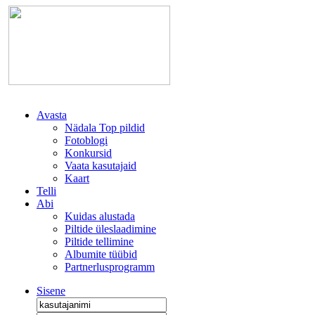
Avasta
Nädala Top pildid
Fotoblogi
Konkursid
Vaata kasutajaid
Kaart
Telli
Abi
Kuidas alustada
Piltide üleslaadimine
Piltide tellimine
Albumite tüübid
Partnerlusprogramm
Sisene