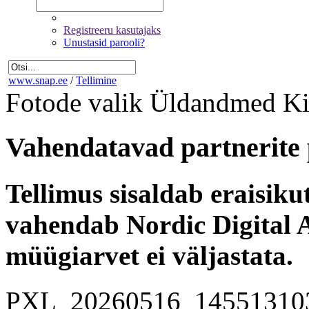
Registreeru kasutajaks
Unustasid parooli?
www.snap.ee
/
Tellimine
Fotode valik
Üldandmed
Ki
Vahendatavad partnerite 
Tellimus sisaldab eraisik
vahendab Nordic Digital A
müügiarvet ei väljastata.
PXL_20260516_14551310