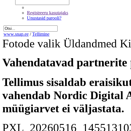
Registreeru kasutajaks
Unustasid parooli?
www.snap.ee
/
Tellimine
Fotode valik
Üldandmed
Ki
Vahendatavad partnerite 
Tellimus sisaldab eraisik
vahendab Nordic Digital A
müügiarvet ei väljastata.
PXL_20260516_14551310