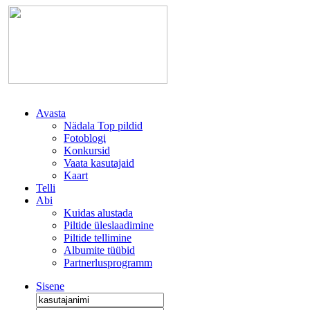
Avasta
Nädala Top pildid
Fotoblogi
Konkursid
Vaata kasutajaid
Kaart
Telli
Abi
Kuidas alustada
Piltide üleslaadimine
Piltide tellimine
Albumite tüübid
Partnerlusprogramm
Sisene