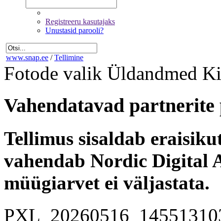
Registreeru kasutajaks
Unustasid parooli?
www.snap.ee
/
Tellimine
Fotode valik
Üldandmed
Ki
Vahendatavad partnerite 
Tellimus sisaldab eraisik
vahendab Nordic Digital A
müügiarvet ei väljastata.
PXL_20260516_14551310