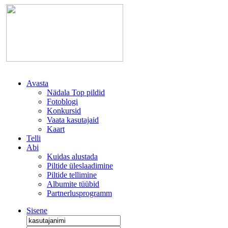
Avasta
Nädala Top pildid
Fotoblogi
Konkursid
Vaata kasutajaid
Kaart
Telli
Abi
Kuidas alustada
Piltide üleslaadimine
Piltide tellimine
Albumite tüübid
Partnerlusprogramm
Sisene