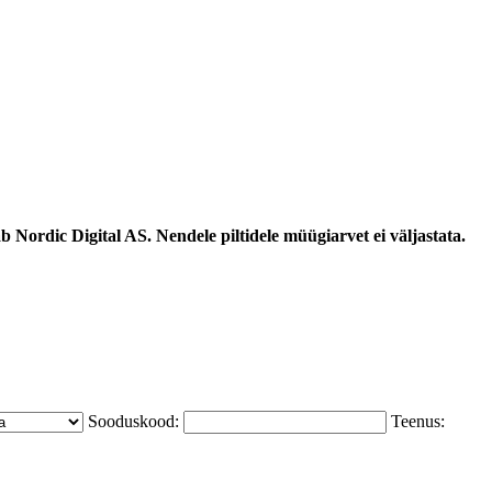
 Nordic Digital AS. Nendele piltidele müügiarvet ei väljastata.
Sooduskood:
Teenus: