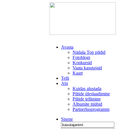
Avasta
Nädala Top pildid
Fotoblogi
Konkursid
Vaata kasutajaid
Kaart
Telli
Abi
Kuidas alustada
Piltide üleslaadimine
Piltide tellimine
Albumite tüübid
Partnerlusprogramm
Sisene