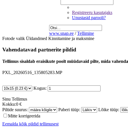
Registreeru kasutajaks
Unustasid parooli?
www.snap.ee
/
Tellimine
Fotode valik
Üldandmed
Kinnitamine ja maksmine
Vahendatavad partnerite pildid
Tellimus sisaldab eraisikute poolt müüdavaid pilte, mida vahendab
PXL_20260516_135805283.MP
Kogus:
Sinu
Tellimus
Kokku:
0 €
Piltide suurus:
Paberi tüüp:
Lõike tüüp:
Mitte korrigeerida
Eemalda kõik pildid tellimusest