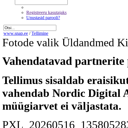
Registreeru kasutajaks
Unustasid parooli?
www.snap.ee
/
Tellimine
Fotode valik
Üldandmed
Ki
Vahendatavad partnerite 
Tellimus sisaldab eraisik
vahendab Nordic Digital A
müügiarvet ei väljastata.
PXL_20260516_13580528