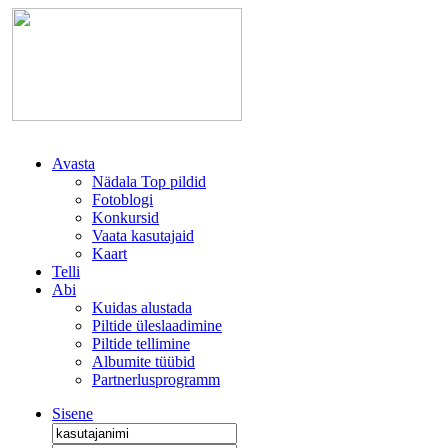
Avasta
Nädala Top pildid
Fotoblogi
Konkursid
Vaata kasutajaid
Kaart
Telli
Abi
Kuidas alustada
Piltide üleslaadimine
Piltide tellimine
Albumite tüübid
Partnerlusprogramm
Sisene