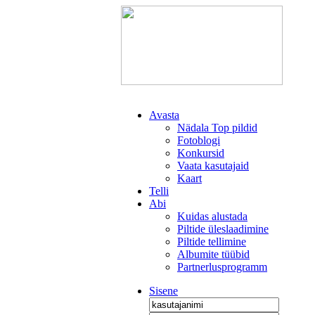
Avasta
Nädala Top pildid
Fotoblogi
Konkursid
Vaata kasutajaid
Kaart
Telli
Abi
Kuidas alustada
Piltide üleslaadimine
Piltide tellimine
Albumite tüübid
Partnerlusprogramm
Sisene