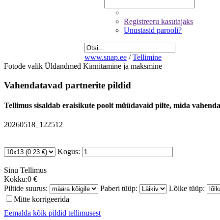
Registreeru kasutajaks
Unustasid parooli?
www.snap.ee
/
Tellimine
Fotode valik
Üldandmed
Kinnitamine ja maksmine
Vahendatavad partnerite pildid
Tellimus sisaldab eraisikute poolt müüdavaid pilte, mida vahendab
20260518_122512
Kogus:
Sinu
Tellimus
Kokku:
0 €
Piltide suurus:
Paberi tüüp:
Lõike tüüp:
Mitte korrigeerida
Eemalda kõik pildid tellimusest