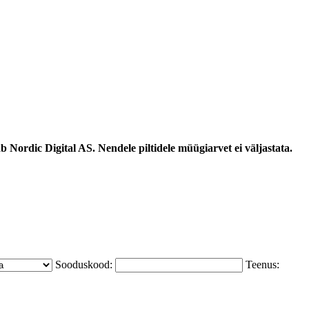
 Nordic Digital AS. Nendele piltidele müügiarvet ei väljastata.
Sooduskood:
Teenus: