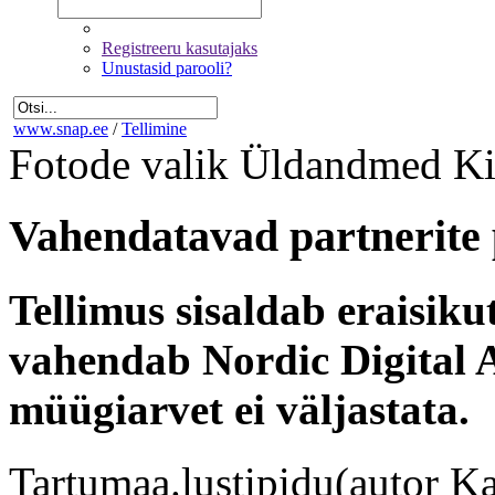
Registreeru kasutajaks
Unustasid parooli?
www.snap.ee
/
Tellimine
Fotode valik
Üldandmed
Ki
Vahendatavad partnerite 
Tellimus sisaldab eraisik
vahendab Nordic Digital A
müügiarvet ei väljastata.
Tartumaa.lustipidu(autor