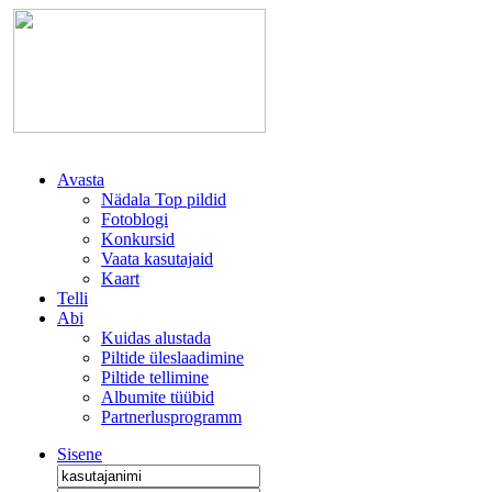
Avasta
Nädala Top pildid
Fotoblogi
Konkursid
Vaata kasutajaid
Kaart
Telli
Abi
Kuidas alustada
Piltide üleslaadimine
Piltide tellimine
Albumite tüübid
Partnerlusprogramm
Sisene