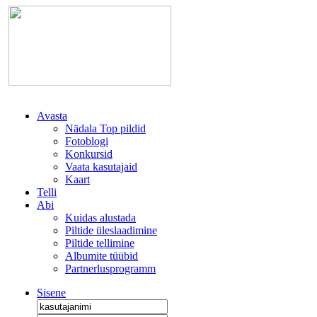
Avasta
Nädala Top pildid
Fotoblogi
Konkursid
Vaata kasutajaid
Kaart
Telli
Abi
Kuidas alustada
Piltide üleslaadimine
Piltide tellimine
Albumite tüübid
Partnerlusprogramm
Sisene