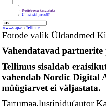
Registreeru kasutajaks
Unustasid parooli?
www.snap.ee
/
Tellimine
Fotode valik
Üldandmed
Ki
Vahendatavad partnerite 
Tellimus sisaldab eraisik
vahendab Nordic Digital A
müügiarvet ei väljastata.
Tartumaa.lustipidu(autor