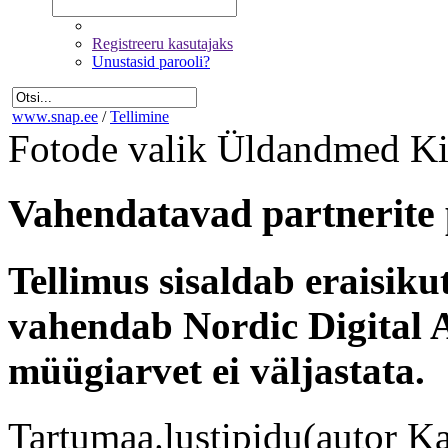
Registreeru kasutajaks
Unustasid parooli?
www.snap.ee
/
Tellimine
Fotode valik
Üldandmed
Ki
Vahendatavad partnerite 
Tellimus sisaldab eraisik
vahendab Nordic Digital A
müügiarvet ei väljastata.
Tartumaa.lustipidu(autor