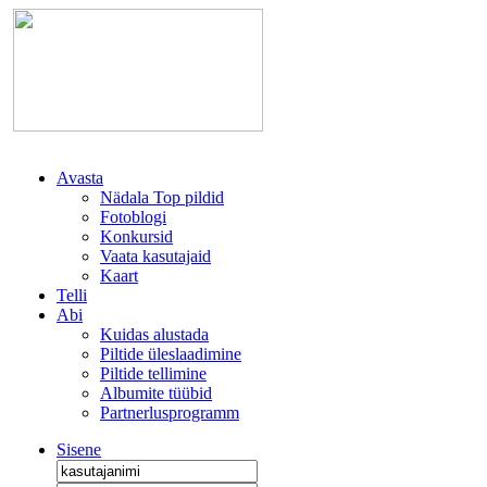
Avasta
Nädala Top pildid
Fotoblogi
Konkursid
Vaata kasutajaid
Kaart
Telli
Abi
Kuidas alustada
Piltide üleslaadimine
Piltide tellimine
Albumite tüübid
Partnerlusprogramm
Sisene