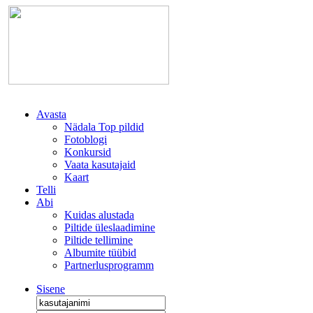
Avasta
Nädala Top pildid
Fotoblogi
Konkursid
Vaata kasutajaid
Kaart
Telli
Abi
Kuidas alustada
Piltide üleslaadimine
Piltide tellimine
Albumite tüübid
Partnerlusprogramm
Sisene