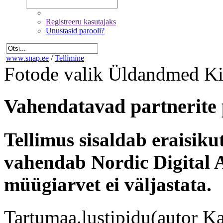
Registreeru kasutajaks
Unustasid parooli?
www.snap.ee
/
Tellimine
Fotode valik
Üldandmed
Ki
Vahendatavad partnerite 
Tellimus sisaldab eraisik
vahendab Nordic Digital A
müügiarvet ei väljastata.
Tartumaa.lustipidu(autor