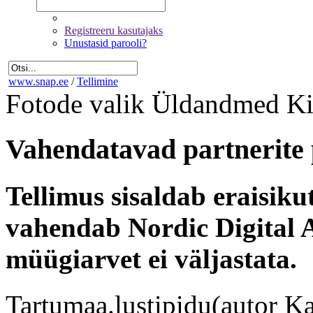
Registreeru kasutajaks
Unustasid parooli?
www.snap.ee
/
Tellimine
Fotode valik
Üldandmed
Ki
Vahendatavad partnerite 
Tellimus sisaldab eraisik
vahendab Nordic Digital A
müügiarvet ei väljastata.
Tartumaa.lustipidu(autor