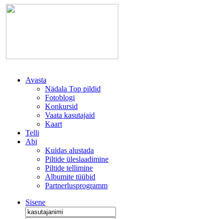
Avasta
Nädala Top pildid
Fotoblogi
Konkursid
Vaata kasutajaid
Kaart
Telli
Abi
Kuidas alustada
Piltide üleslaadimine
Piltide tellimine
Albumite tüübid
Partnerlusprogramm
Sisene