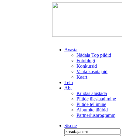
Avasta
Nädala Top pildid
Fotoblogi
Konkursid
Vaata kasutajaid
Kaart
Telli
Abi
Kuidas alustada
Piltide üleslaadimine
Piltide tellimine
Albumite tüübid
Partnerlusprogramm
Sisene