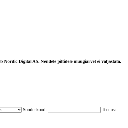
 Nordic Digital AS. Nendele piltidele müügiarvet ei väljastata.
Sooduskood:
Teenus: