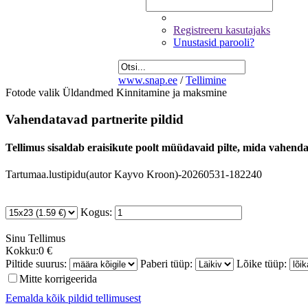
Registreeru kasutajaks
Unustasid parooli?
www.snap.ee
/
Tellimine
Fotode valik
Üldandmed
Kinnitamine ja maksmine
Vahendatavad partnerite pildid
Tellimus sisaldab eraisikute poolt müüdavaid pilte, mida vahendab
Tartumaa.lustipidu(autor Kayvo Kroon)-20260531-182240
Kogus:
Sinu
Tellimus
Kokku:
0 €
Piltide suurus:
Paberi tüüp:
Lõike tüüp:
Mitte korrigeerida
Eemalda kõik pildid tellimusest