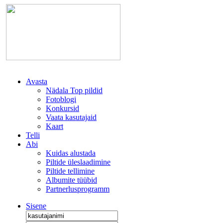
Avasta
Nädala Top pildid
Fotoblogi
Konkursid
Vaata kasutajaid
Kaart
Telli
Abi
Kuidas alustada
Piltide üleslaadimine
Piltide tellimine
Albumite tüübid
Partnerlusprogramm
Sisene