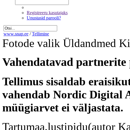
Registreeru kasutajaks
Unustasid parooli?
www.snap.ee
/
Tellimine
Fotode valik
Üldandmed
Ki
Vahendatavad partnerite 
Tellimus sisaldab eraisik
vahendab Nordic Digital A
müügiarvet ei väljastata.
Tartumaa.lustipidu(autor