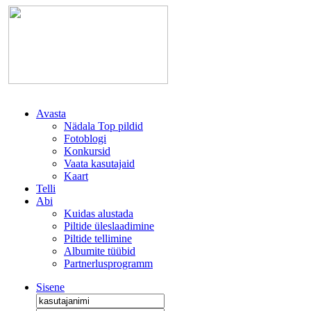
Avasta
Nädala Top pildid
Fotoblogi
Konkursid
Vaata kasutajaid
Kaart
Telli
Abi
Kuidas alustada
Piltide üleslaadimine
Piltide tellimine
Albumite tüübid
Partnerlusprogramm
Sisene