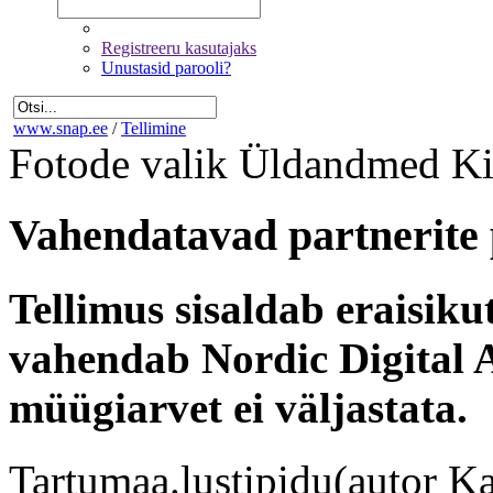
Registreeru kasutajaks
Unustasid parooli?
www.snap.ee
/
Tellimine
Fotode valik
Üldandmed
Ki
Vahendatavad partnerite 
Tellimus sisaldab eraisik
vahendab Nordic Digital A
müügiarvet ei väljastata.
Tartumaa.lustipidu(autor