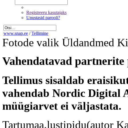
Registreeru kasutajaks
Unustasid parooli?
www.snap.ee
/
Tellimine
Fotode valik
Üldandmed
Ki
Vahendatavad partnerite 
Tellimus sisaldab eraisik
vahendab Nordic Digital A
müügiarvet ei väljastata.
Tartumaa.lustipidu(autor