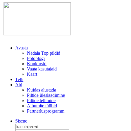
Avasta
Nädala Top pildid
Fotoblogi
Konkursid
Vaata kasutajaid
Kaart
Telli
Abi
Kuidas alustada
Piltide üleslaadimine
Piltide tellimine
Albumite tüübid
Partnerlusprogramm
Sisene