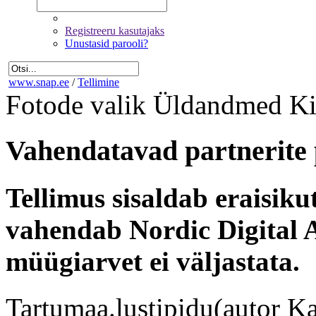
Registreeru kasutajaks
Unustasid parooli?
www.snap.ee
/
Tellimine
Fotode valik
Üldandmed
Ki
Vahendatavad partnerite 
Tellimus sisaldab eraisik
vahendab Nordic Digital A
müügiarvet ei väljastata.
Tartumaa.lustipidu(autor