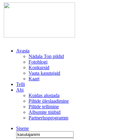
Avasta
Nädala Top pildid
Fotoblogi
Konkursid
Vaata kasutajaid
Kaart
Telli
Abi
Kuidas alustada
Piltide üleslaadimine
Piltide tellimine
Albumite tüübid
Partnerlusprogramm
Sisene