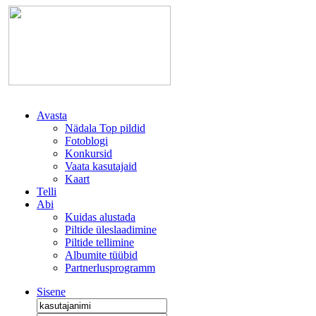
Avasta
Nädala Top pildid
Fotoblogi
Konkursid
Vaata kasutajaid
Kaart
Telli
Abi
Kuidas alustada
Piltide üleslaadimine
Piltide tellimine
Albumite tüübid
Partnerlusprogramm
Sisene