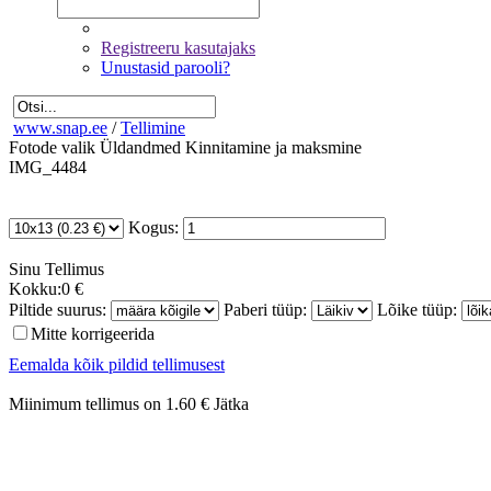
Registreeru kasutajaks
Unustasid parooli?
www.snap.ee
/
Tellimine
Fotode valik
Üldandmed
Kinnitamine ja maksmine
IMG_4484
Kogus:
Sinu
Tellimus
Kokku:
0 €
Piltide suurus:
Paberi tüüp:
Lõike tüüp:
Mitte korrigeerida
Eemalda kõik pildid tellimusest
Miinimum tellimus on 1.60 €
Jätka