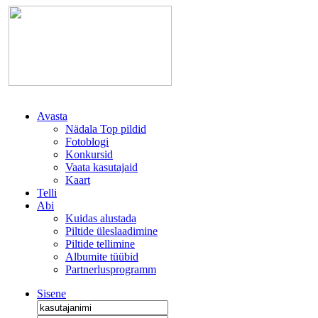
Avasta
Nädala Top pildid
Fotoblogi
Konkursid
Vaata kasutajaid
Kaart
Telli
Abi
Kuidas alustada
Piltide üleslaadimine
Piltide tellimine
Albumite tüübid
Partnerlusprogramm
Sisene