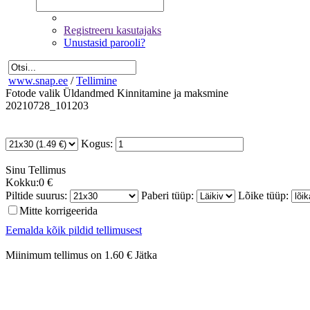
Registreeru kasutajaks
Unustasid parooli?
www.snap.ee
/
Tellimine
Fotode valik
Üldandmed
Kinnitamine ja maksmine
20210728_101203
Kogus:
Sinu
Tellimus
Kokku:
0 €
Piltide suurus:
Paberi tüüp:
Lõike tüüp:
Mitte korrigeerida
Eemalda kõik pildid tellimusest
Miinimum tellimus on 1.60 €
Jätka