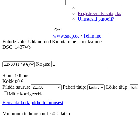
Registreeru kasutajaks
Unustasid parooli?
www.snap.ee
/
Tellimine
Fotode valik
Üldandmed
Kinnitamine ja maksmine
DSC_1437wb
Kogus:
Sinu
Tellimus
Kokku:
0 €
Piltide suurus:
Paberi tüüp:
Lõike tüüp:
Mitte korrigeerida
Eemalda kõik pildid tellimusest
Miinimum tellimus on 1.60 €
Jätka