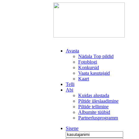
Avasta
Nädala Top pildid
Fotoblogi
Konkursid
Vaata kasutajaid
Kaart
Telli
Abi
Kuidas alustada
Piltide üleslaadimine
Piltide tellimine
Albumite tüübid
Partnerlusprogramm
Sisene