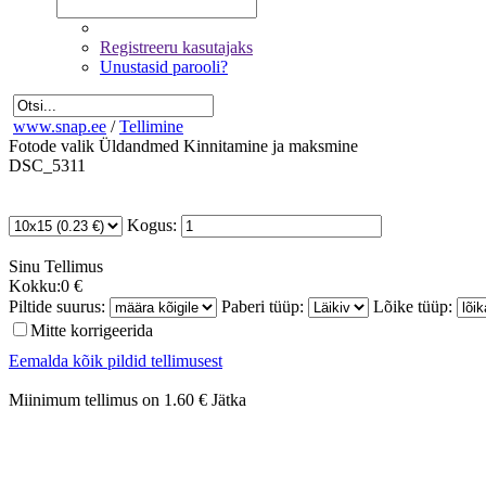
Registreeru kasutajaks
Unustasid parooli?
www.snap.ee
/
Tellimine
Fotode valik
Üldandmed
Kinnitamine ja maksmine
DSC_5311
Kogus:
Sinu
Tellimus
Kokku:
0 €
Piltide suurus:
Paberi tüüp:
Lõike tüüp:
Mitte korrigeerida
Eemalda kõik pildid tellimusest
Miinimum tellimus on 1.60 €
Jätka