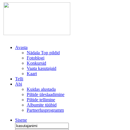
Avasta
Nädala Top pildid
Fotoblogi
Konkursid
Vaata kasutajaid
Kaart
Telli
Abi
Kuidas alustada
Piltide üleslaadimine
Piltide tellimine
Albumite tüübid
Partnerlusprogramm
Sisene