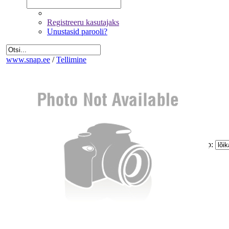
Registreeru kasutajaks
Unustasid parooli?
www.snap.ee
/
Tellimine
Fotode valik
Üldandmed
Kinnitamine ja maksmine
Kogus:
Sinu
Tellimus
Kokku:
0 €
Piltide suurus:
Paberi tüüp:
Lõike tüüp:
Mitte korrigeerida
Eemalda kõik pildid tellimusest
Miinimum tellimus on 1.60 €
Jätka