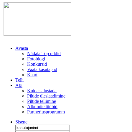
Avasta
Nädala Top pildid
Fotoblogi
Konkursid
Vaata kasutajaid
Kaart
Telli
Abi
Kuidas alustada
Piltide üleslaadimine
Piltide tellimine
Albumite tüübid
Partnerlusprogramm
Sisene