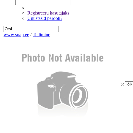
Registreeru kasutajaks
Unustasid parooli?
www.snap.ee
/
Tellimine
Fotode valik
Üldandmed
Kinnitamine ja maksmine
Kogus:
Sinu
Tellimus
Kokku:
0 €
Piltide suurus:
Paberi tüüp:
Lõike tüüp:
Mitte korrigeerida
Eemalda kõik pildid tellimusest
Miinimum tellimus on 1.60 €
Jätka