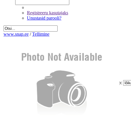
Registreeru kasutajaks
Unustasid parooli?
www.snap.ee
/
Tellimine
Fotode valik
Üldandmed
Kinnitamine ja maksmine
Kogus:
Sinu
Tellimus
Kokku:
0 €
Piltide suurus:
Paberi tüüp:
Lõike tüüp:
Mitte korrigeerida
Eemalda kõik pildid tellimusest
Miinimum tellimus on 1.60 €
Jätka