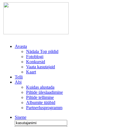
Avasta
Nädala Top pildid
Fotoblogi
Konkursid
Vaata kasutajaid
Kaart
Telli
Abi
Kuidas alustada
Piltide üleslaadimine
Piltide tellimine
Albumite tüübid
Partnerlusprogramm
Sisene