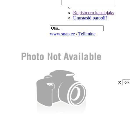
Registreeru kasutajaks
Unustasid parooli?
www.snap.ee
/
Tellimine
Fotode valik
Üldandmed
Kinnitamine ja maksmine
Kogus:
Sinu
Tellimus
Kokku:
0 €
Piltide suurus:
Paberi tüüp:
Lõike tüüp:
Mitte korrigeerida
Eemalda kõik pildid tellimusest
Miinimum tellimus on 1.60 €
Jätka