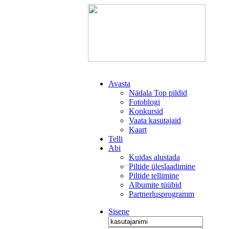
Avasta
Nädala Top pildid
Fotoblogi
Konkursid
Vaata kasutajaid
Kaart
Telli
Abi
Kuidas alustada
Piltide üleslaadimine
Piltide tellimine
Albumite tüübid
Partnerlusprogramm
Sisene