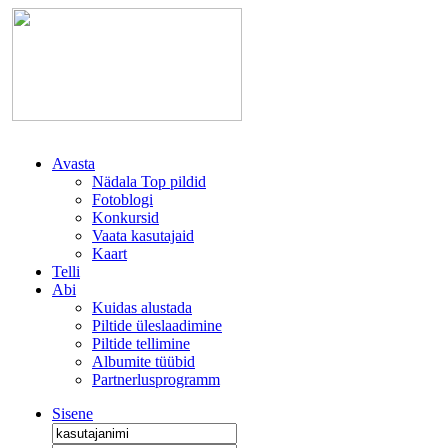
Avasta
Nädala Top pildid
Fotoblogi
Konkursid
Vaata kasutajaid
Kaart
Telli
Abi
Kuidas alustada
Piltide üleslaadimine
Piltide tellimine
Albumite tüübid
Partnerlusprogramm
Sisene