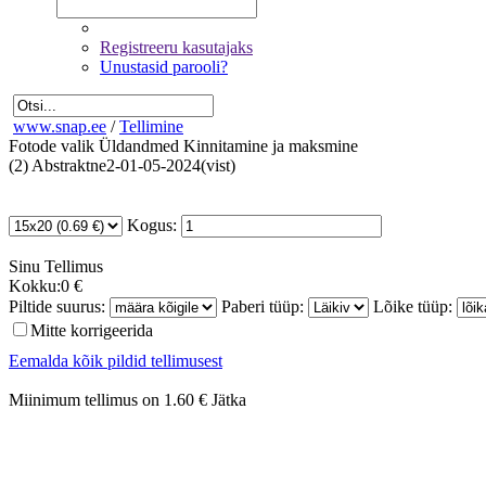
Registreeru kasutajaks
Unustasid parooli?
www.snap.ee
/
Tellimine
Fotode valik
Üldandmed
Kinnitamine ja maksmine
(2) Abstraktne2-01-05-2024(vist)
Kogus:
Sinu
Tellimus
Kokku:
0 €
Piltide suurus:
Paberi tüüp:
Lõike tüüp:
Mitte korrigeerida
Eemalda kõik pildid tellimusest
Miinimum tellimus on 1.60 €
Jätka