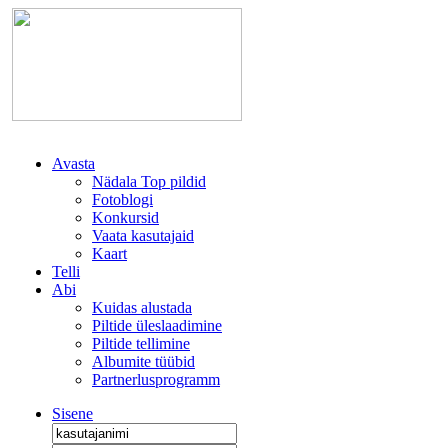
Avasta
Nädala Top pildid
Fotoblogi
Konkursid
Vaata kasutajaid
Kaart
Telli
Abi
Kuidas alustada
Piltide üleslaadimine
Piltide tellimine
Albumite tüübid
Partnerlusprogramm
Sisene