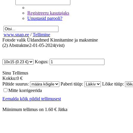
Registreeru kasutajaks
Unustasid parooli?
www.snap.ee
/
Tellimine
Fotode valik
Üldandmed
Kinnitamine ja maksmine
(2) Abstraktne2-01-05-2024(vist)
Kogus:
Sinu
Tellimus
Kokku:
0 €
Piltide suurus:
Paberi tüüp:
Lõike tüüp:
Mitte korrigeerida
Eemalda kõik pildid tellimusest
Miinimum tellimus on 1.60 €
Jätka