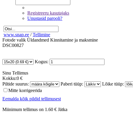
Registreeru kasutajaks
Unustasid parooli?
www.snap.ee
/
Tellimine
Fotode valik
Üldandmed
Kinnitamine ja maksmine
DSC00827
Kogus:
Sinu
Tellimus
Kokku:
0 €
Piltide suurus:
Paberi tüüp:
Lõike tüüp:
Mitte korrigeerida
Eemalda kõik pildid tellimusest
Miinimum tellimus on 1.60 €
Jätka