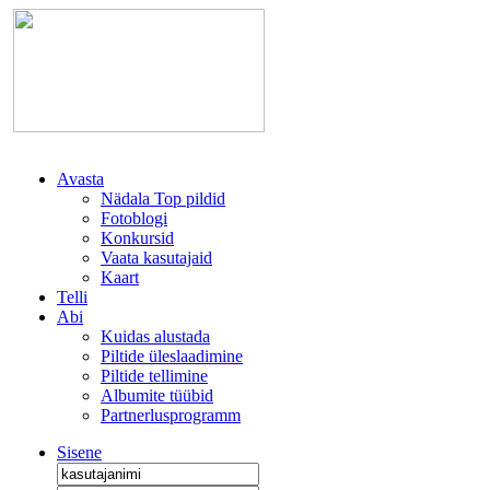
Avasta
Nädala Top pildid
Fotoblogi
Konkursid
Vaata kasutajaid
Kaart
Telli
Abi
Kuidas alustada
Piltide üleslaadimine
Piltide tellimine
Albumite tüübid
Partnerlusprogramm
Sisene