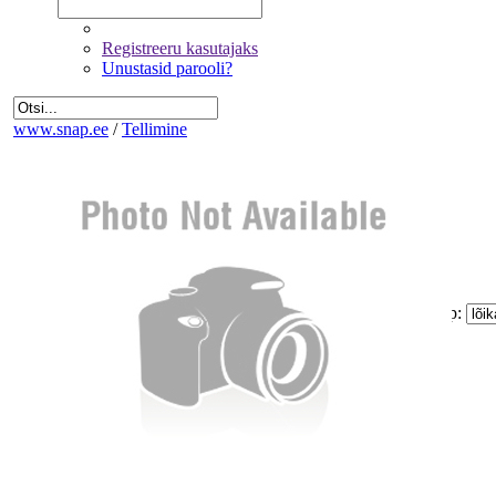
Registreeru kasutajaks
Unustasid parooli?
www.snap.ee
/
Tellimine
Fotode valik
Üldandmed
Kinnitamine ja maksmine
Kogus:
Sinu
Tellimus
Kokku:
0 €
Piltide suurus:
Paberi tüüp:
Lõike tüüp:
Mitte korrigeerida
Eemalda kõik pildid tellimusest
Miinimum tellimus on 1.60 €
Jätka