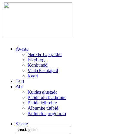
Avasta
Nädala Top pildid
Fotoblogi
Konkursid
Vaata kasutajaid
Kaart
Telli
Abi
Kuidas alustada
Piltide üleslaadimine
Piltide tellimine
Albumite tüübid
Partnerlusprogramm
Sisene