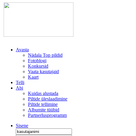
Avasta
Nädala Top pildid
Fotoblogi
Konkursid
Vaata kasutajaid
Kaart
Telli
Abi
Kuidas alustada
Piltide üleslaadimine
Piltide tellimine
Albumite tüübid
Partnerlusprogramm
Sisene