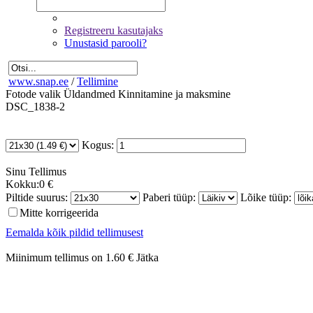
Registreeru kasutajaks
Unustasid parooli?
www.snap.ee
/
Tellimine
Fotode valik
Üldandmed
Kinnitamine ja maksmine
DSC_1838-2
Kogus:
Sinu
Tellimus
Kokku:
0 €
Piltide suurus:
Paberi tüüp:
Lõike tüüp:
Mitte korrigeerida
Eemalda kõik pildid tellimusest
Miinimum tellimus on 1.60 €
Jätka