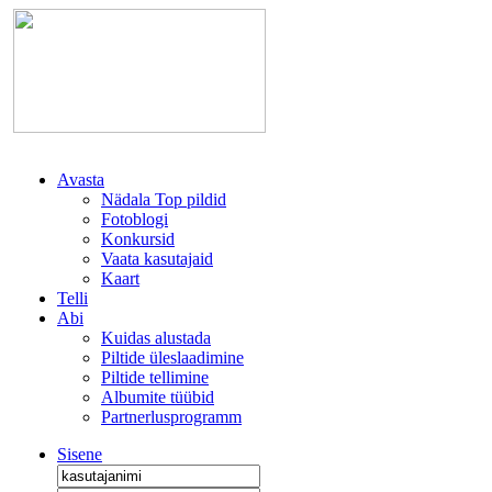
Avasta
Nädala Top pildid
Fotoblogi
Konkursid
Vaata kasutajaid
Kaart
Telli
Abi
Kuidas alustada
Piltide üleslaadimine
Piltide tellimine
Albumite tüübid
Partnerlusprogramm
Sisene