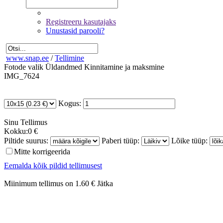
Registreeru kasutajaks
Unustasid parooli?
www.snap.ee
/
Tellimine
Fotode valik
Üldandmed
Kinnitamine ja maksmine
IMG_7624
Kogus:
Sinu
Tellimus
Kokku:
0 €
Piltide suurus:
Paberi tüüp:
Lõike tüüp:
Mitte korrigeerida
Eemalda kõik pildid tellimusest
Miinimum tellimus on 1.60 €
Jätka