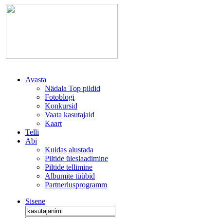
Avasta
Nädala Top pildid
Fotoblogi
Konkursid
Vaata kasutajaid
Kaart
Telli
Abi
Kuidas alustada
Piltide üleslaadimine
Piltide tellimine
Albumite tüübid
Partnerlusprogramm
Sisene