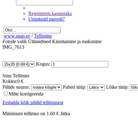
Registreeru kasutajaks
Unustasid parooli?
www.snap.ee
/
Tellimine
Fotode valik
Üldandmed
Kinnitamine ja maksmine
IMG_7613
Kogus:
Sinu
Tellimus
Kokku:
0 €
Piltide suurus:
Paberi tüüp:
Lõike tüüp:
Mitte korrigeerida
Eemalda kõik pildid tellimusest
Miinimum tellimus on 1.60 €
Jätka