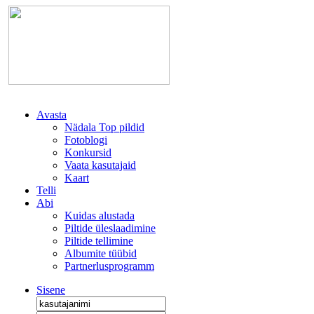
Avasta
Nädala Top pildid
Fotoblogi
Konkursid
Vaata kasutajaid
Kaart
Telli
Abi
Kuidas alustada
Piltide üleslaadimine
Piltide tellimine
Albumite tüübid
Partnerlusprogramm
Sisene