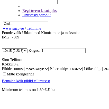
Registreeru kasutajaks
Unustasid parooli?
www.snap.ee
/
Tellimine
Fotode valik
Üldandmed
Kinnitamine ja maksmine
IMG_7589
Kogus:
Sinu
Tellimus
Kokku:
0 €
Piltide suurus:
Paberi tüüp:
Lõike tüüp:
Mitte korrigeerida
Eemalda kõik pildid tellimusest
Miinimum tellimus on 1.60 €
Jätka