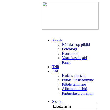
Avasta
Nädala Top pildid
Fotoblogi
Konkursid
Vaata kasutajaid
Kaart
Telli
Abi
Kuidas alustada
Piltide üleslaadimine
Piltide tellimine
Albumite tüübid
Partnerlusprogramm
Sisene