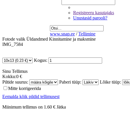
Registreeru kasutajaks
Unustasid parooli?
www.snap.ee
/
Tellimine
Fotode valik
Üldandmed
Kinnitamine ja maksmine
IMG_7584
Kogus:
Sinu
Tellimus
Kokku:
0 €
Piltide suurus:
Paberi tüüp:
Lõike tüüp:
Mitte korrigeerida
Eemalda kõik pildid tellimusest
Miinimum tellimus on 1.60 €
Jätka