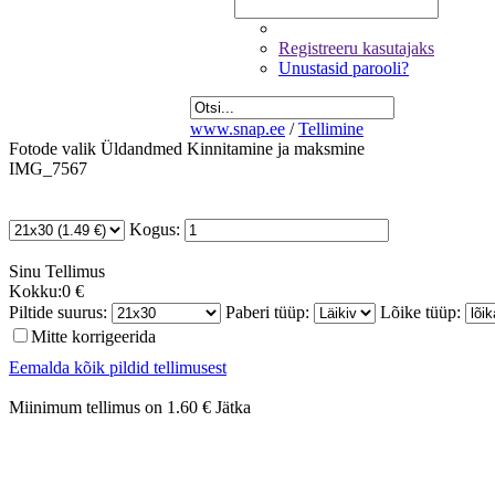
Registreeru kasutajaks
Unustasid parooli?
www.snap.ee
/
Tellimine
Fotode valik
Üldandmed
Kinnitamine ja maksmine
IMG_7567
Kogus:
Sinu
Tellimus
Kokku:
0 €
Piltide suurus:
Paberi tüüp:
Lõike tüüp:
Mitte korrigeerida
Eemalda kõik pildid tellimusest
Miinimum tellimus on 1.60 €
Jätka