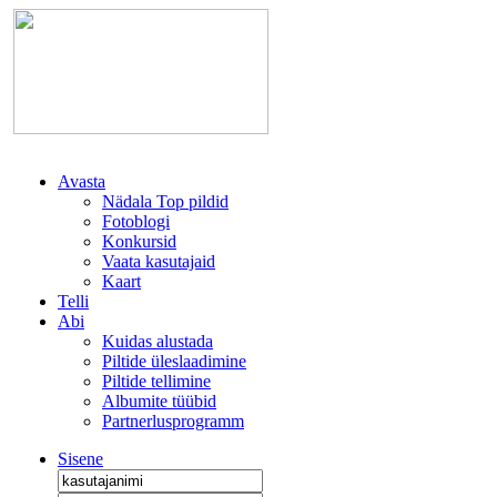
Avasta
Nädala Top pildid
Fotoblogi
Konkursid
Vaata kasutajaid
Kaart
Telli
Abi
Kuidas alustada
Piltide üleslaadimine
Piltide tellimine
Albumite tüübid
Partnerlusprogramm
Sisene