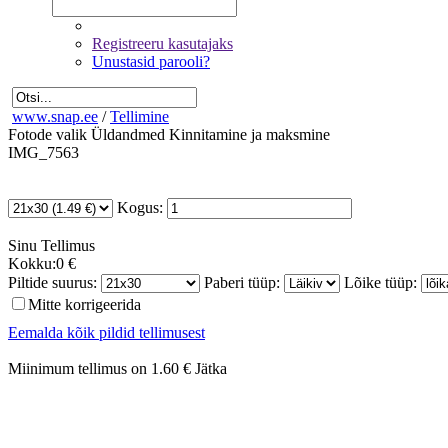
Registreeru kasutajaks
Unustasid parooli?
www.snap.ee
/
Tellimine
Fotode valik
Üldandmed
Kinnitamine ja maksmine
IMG_7563
Kogus:
Sinu
Tellimus
Kokku:
0 €
Piltide suurus:
Paberi tüüp:
Lõike tüüp:
Mitte korrigeerida
Eemalda kõik pildid tellimusest
Miinimum tellimus on 1.60 €
Jätka