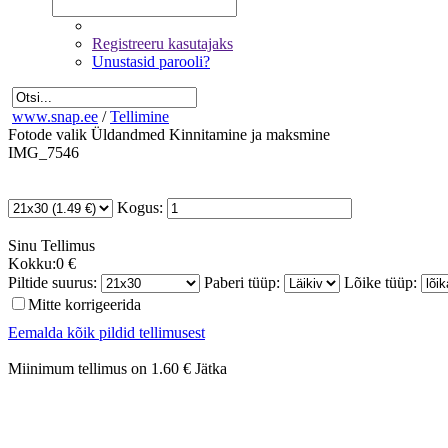
Registreeru kasutajaks
Unustasid parooli?
www.snap.ee
/
Tellimine
Fotode valik
Üldandmed
Kinnitamine ja maksmine
IMG_7546
Kogus:
Sinu
Tellimus
Kokku:
0 €
Piltide suurus:
Paberi tüüp:
Lõike tüüp:
Mitte korrigeerida
Eemalda kõik pildid tellimusest
Miinimum tellimus on 1.60 €
Jätka