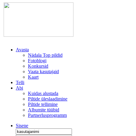
Avasta
Nädala Top pildid
Fotoblogi
Konkursid
Vaata kasutajaid
Kaart
Telli
Abi
Kuidas alustada
Piltide üleslaadimine
Piltide tellimine
Albumite tüübid
Partnerlusprogramm
Sisene