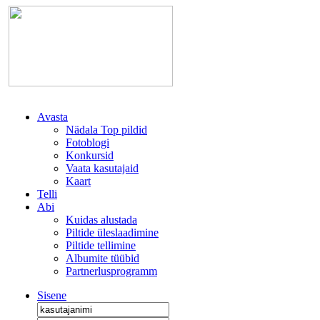
Avasta
Nädala Top pildid
Fotoblogi
Konkursid
Vaata kasutajaid
Kaart
Telli
Abi
Kuidas alustada
Piltide üleslaadimine
Piltide tellimine
Albumite tüübid
Partnerlusprogramm
Sisene