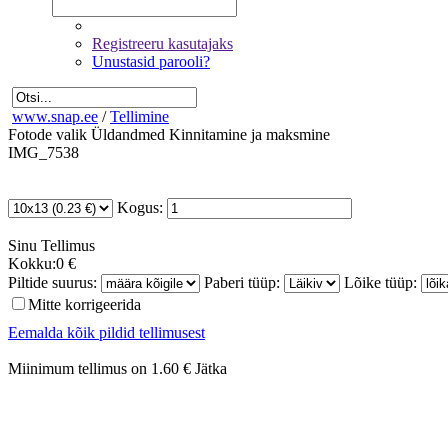
Registreeru kasutajaks
Unustasid parooli?
www.snap.ee
/
Tellimine
Fotode valik
Üldandmed
Kinnitamine ja maksmine
IMG_7538
Kogus:
Sinu
Tellimus
Kokku:
0 €
Piltide suurus:
Paberi tüüp:
Lõike tüüp:
Mitte korrigeerida
Eemalda kõik pildid tellimusest
Miinimum tellimus on 1.60 €
Jätka