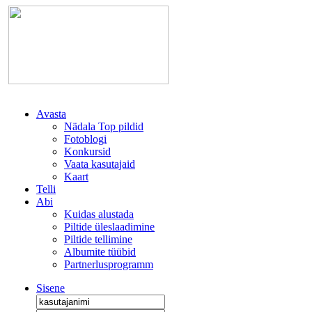
Avasta
Nädala Top pildid
Fotoblogi
Konkursid
Vaata kasutajaid
Kaart
Telli
Abi
Kuidas alustada
Piltide üleslaadimine
Piltide tellimine
Albumite tüübid
Partnerlusprogramm
Sisene