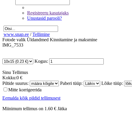
Registreeru kasutajaks
Unustasid parooli?
www.snap.ee
/
Tellimine
Fotode valik
Üldandmed
Kinnitamine ja maksmine
IMG_7533
Kogus:
Sinu
Tellimus
Kokku:
0 €
Piltide suurus:
Paberi tüüp:
Lõike tüüp:
Mitte korrigeerida
Eemalda kõik pildid tellimusest
Miinimum tellimus on 1.60 €
Jätka