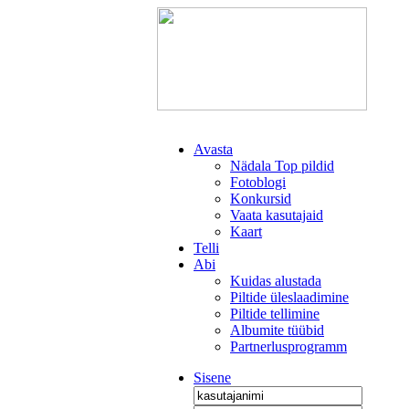
Avasta
Nädala Top pildid
Fotoblogi
Konkursid
Vaata kasutajaid
Kaart
Telli
Abi
Kuidas alustada
Piltide üleslaadimine
Piltide tellimine
Albumite tüübid
Partnerlusprogramm
Sisene