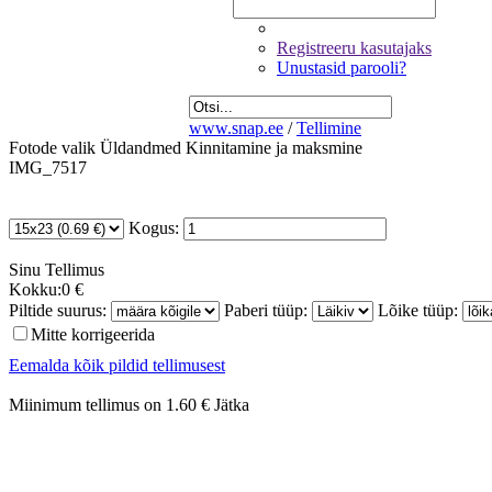
Registreeru kasutajaks
Unustasid parooli?
www.snap.ee
/
Tellimine
Fotode valik
Üldandmed
Kinnitamine ja maksmine
IMG_7517
Kogus:
Sinu
Tellimus
Kokku:
0 €
Piltide suurus:
Paberi tüüp:
Lõike tüüp:
Mitte korrigeerida
Eemalda kõik pildid tellimusest
Miinimum tellimus on 1.60 €
Jätka