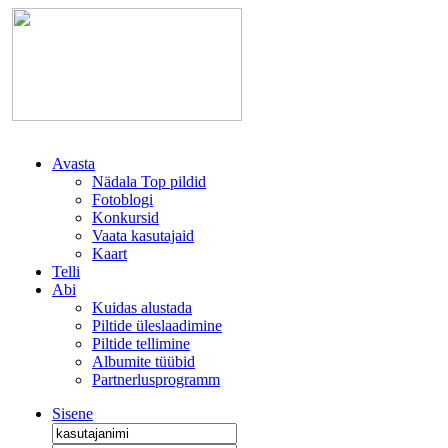
Avasta
Nädala Top pildid
Fotoblogi
Konkursid
Vaata kasutajaid
Kaart
Telli
Abi
Kuidas alustada
Piltide üleslaadimine
Piltide tellimine
Albumite tüübid
Partnerlusprogramm
Sisene