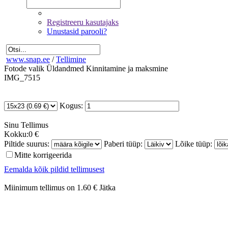
Registreeru kasutajaks
Unustasid parooli?
www.snap.ee
/
Tellimine
Fotode valik
Üldandmed
Kinnitamine ja maksmine
IMG_7515
Kogus:
Sinu
Tellimus
Kokku:
0 €
Piltide suurus:
Paberi tüüp:
Lõike tüüp:
Mitte korrigeerida
Eemalda kõik pildid tellimusest
Miinimum tellimus on 1.60 €
Jätka