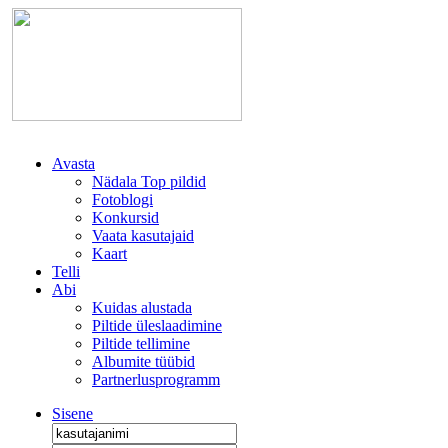
Avasta
Nädala Top pildid
Fotoblogi
Konkursid
Vaata kasutajaid
Kaart
Telli
Abi
Kuidas alustada
Piltide üleslaadimine
Piltide tellimine
Albumite tüübid
Partnerlusprogramm
Sisene