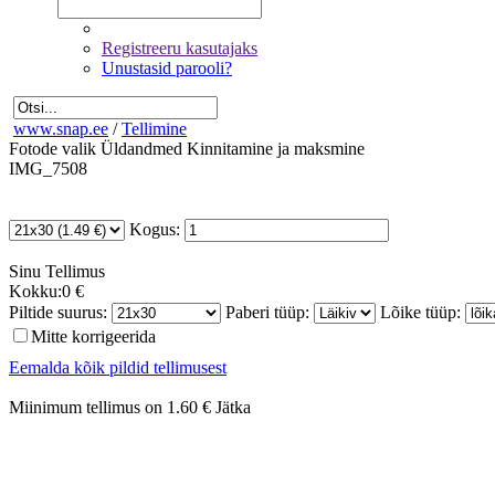
Registreeru kasutajaks
Unustasid parooli?
www.snap.ee
/
Tellimine
Fotode valik
Üldandmed
Kinnitamine ja maksmine
IMG_7508
Kogus:
Sinu
Tellimus
Kokku:
0 €
Piltide suurus:
Paberi tüüp:
Lõike tüüp:
Mitte korrigeerida
Eemalda kõik pildid tellimusest
Miinimum tellimus on 1.60 €
Jätka