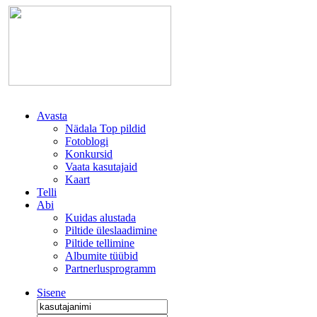
Avasta
Nädala Top pildid
Fotoblogi
Konkursid
Vaata kasutajaid
Kaart
Telli
Abi
Kuidas alustada
Piltide üleslaadimine
Piltide tellimine
Albumite tüübid
Partnerlusprogramm
Sisene