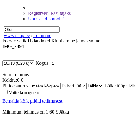
Registreeru kasutajaks
Unustasid parooli?
www.snap.ee
/
Tellimine
Fotode valik
Üldandmed
Kinnitamine ja maksmine
IMG_7494
Kogus:
Sinu
Tellimus
Kokku:
0 €
Piltide suurus:
Paberi tüüp:
Lõike tüüp:
Mitte korrigeerida
Eemalda kõik pildid tellimusest
Miinimum tellimus on 1.60 €
Jätka