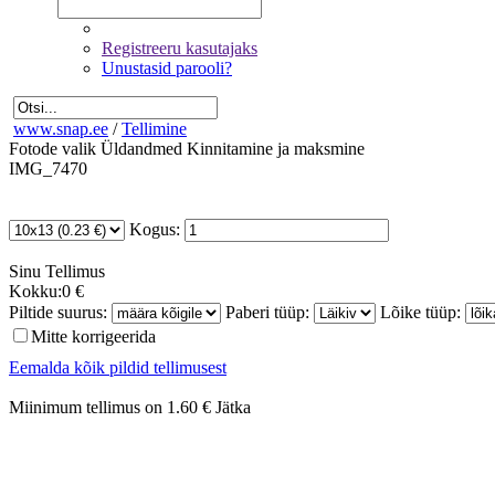
Registreeru kasutajaks
Unustasid parooli?
www.snap.ee
/
Tellimine
Fotode valik
Üldandmed
Kinnitamine ja maksmine
IMG_7470
Kogus:
Sinu
Tellimus
Kokku:
0 €
Piltide suurus:
Paberi tüüp:
Lõike tüüp:
Mitte korrigeerida
Eemalda kõik pildid tellimusest
Miinimum tellimus on 1.60 €
Jätka