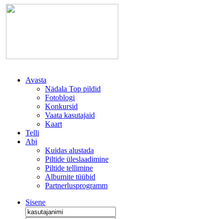
Avasta
Nädala Top pildid
Fotoblogi
Konkursid
Vaata kasutajaid
Kaart
Telli
Abi
Kuidas alustada
Piltide üleslaadimine
Piltide tellimine
Albumite tüübid
Partnerlusprogramm
Sisene