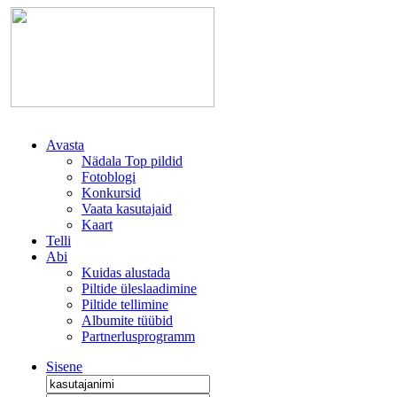
Avasta
Nädala Top pildid
Fotoblogi
Konkursid
Vaata kasutajaid
Kaart
Telli
Abi
Kuidas alustada
Piltide üleslaadimine
Piltide tellimine
Albumite tüübid
Partnerlusprogramm
Sisene