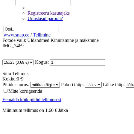
Registreeru kasutajaks
Unustasid parooli?
www.snap.ee
/
Tellimine
Fotode valik
Üldandmed
Kinnitamine ja maksmine
IMG_7469
Kogus:
Sinu
Tellimus
Kokku:
0 €
Piltide suurus:
Paberi tüüp:
Lõike tüüp:
Mitte korrigeerida
Eemalda kõik pildid tellimusest
Miinimum tellimus on 1.60 €
Jätka