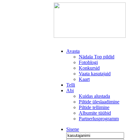
Avasta
Nädala Top pildid
Fotoblogi
Konkursid
Vaata kasutajaid
Kaart
Telli
Abi
Kuidas alustada
Piltide üleslaadimine
Piltide tellimine
Albumite tüübid
Partnerlusprogramm
Sisene