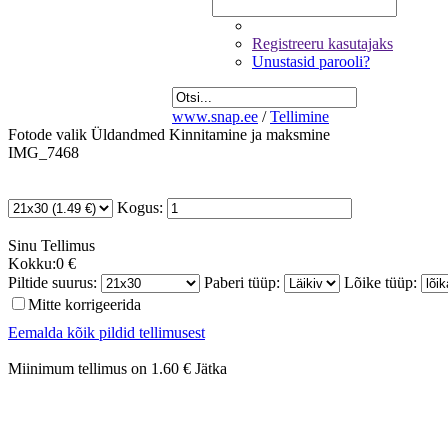
Registreeru kasutajaks
Unustasid parooli?
www.snap.ee
/
Tellimine
Fotode valik
Üldandmed
Kinnitamine ja maksmine
IMG_7468
Kogus:
Sinu
Tellimus
Kokku:
0 €
Piltide suurus:
Paberi tüüp:
Lõike tüüp:
Mitte korrigeerida
Eemalda kõik pildid tellimusest
Miinimum tellimus on 1.60 €
Jätka