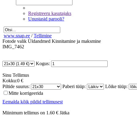
Registreeru kasutajaks
Unustasid parooli?
www.snap.ee
/
Tellimine
Fotode valik
Üldandmed
Kinnitamine ja maksmine
IMG_7462
Kogus:
Sinu
Tellimus
Kokku:
0 €
Piltide suurus:
Paberi tüüp:
Lõike tüüp:
Mitte korrigeerida
Eemalda kõik pildid tellimusest
Miinimum tellimus on 1.60 €
Jätka