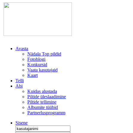
Avasta
Nädala Top pildid
Fotoblogi
Konkursid
Vaata kasutajaid
Kaart
Telli
Abi
Kuidas alustada
Piltide üleslaadimine
Piltide tellimine
Albumite tüübid
Partnerlusprogramm
Sisene