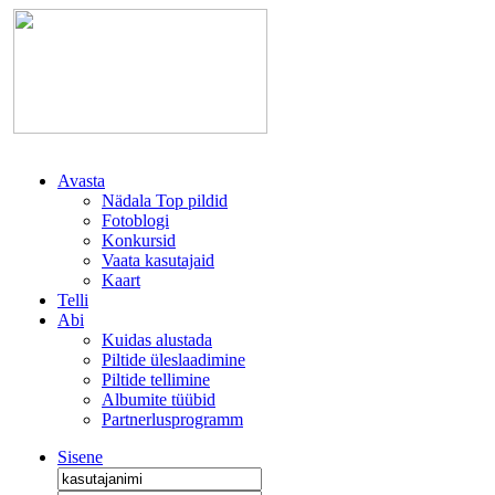
Avasta
Nädala Top pildid
Fotoblogi
Konkursid
Vaata kasutajaid
Kaart
Telli
Abi
Kuidas alustada
Piltide üleslaadimine
Piltide tellimine
Albumite tüübid
Partnerlusprogramm
Sisene