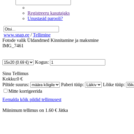
Registreeru kasutajaks
Unustasid parooli?
www.snap.ee
/
Tellimine
Fotode valik
Üldandmed
Kinnitamine ja maksmine
IMG_7461
Kogus:
Sinu
Tellimus
Kokku:
0 €
Piltide suurus:
Paberi tüüp:
Lõike tüüp:
Mitte korrigeerida
Eemalda kõik pildid tellimusest
Miinimum tellimus on 1.60 €
Jätka