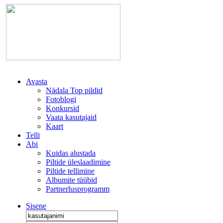
Avasta
Nädala Top pildid
Fotoblogi
Konkursid
Vaata kasutajaid
Kaart
Telli
Abi
Kuidas alustada
Piltide üleslaadimine
Piltide tellimine
Albumite tüübid
Partnerlusprogramm
Sisene