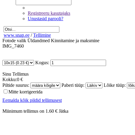
Registreeru kasutajaks
Unustasid parooli?
www.snap.ee
/
Tellimine
Fotode valik
Üldandmed
Kinnitamine ja maksmine
IMG_7460
Kogus:
Sinu
Tellimus
Kokku:
0 €
Piltide suurus:
Paberi tüüp:
Lõike tüüp:
Mitte korrigeerida
Eemalda kõik pildid tellimusest
Miinimum tellimus on 1.60 €
Jätka