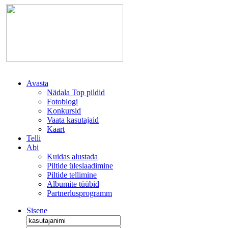
Avasta
Nädala Top pildid
Fotoblogi
Konkursid
Vaata kasutajaid
Kaart
Telli
Abi
Kuidas alustada
Piltide üleslaadimine
Piltide tellimine
Albumite tüübid
Partnerlusprogramm
Sisene