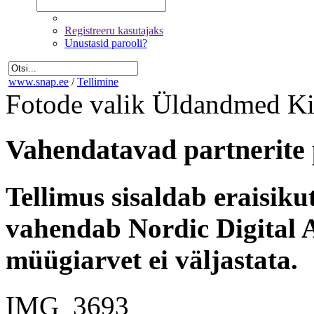
Registreeru kasutajaks
Unustasid parooli?
www.snap.ee
/
Tellimine
Fotode valik
Üldandmed
Ki
Vahendatavad partnerite 
Tellimus sisaldab eraisik
vahendab Nordic Digital A
müügiarvet ei väljastata.
IMG_3693